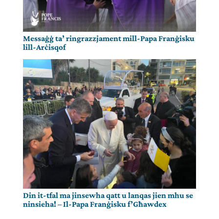
Messaġġ ta’ ringrazzjament mill-Papa Franġisku
lill-Arċisqof
Din it-tfal ma jinsewha qatt u lanqas jien mhu se
ninsieha! – Il-Papa Franġisku f’Għawdex