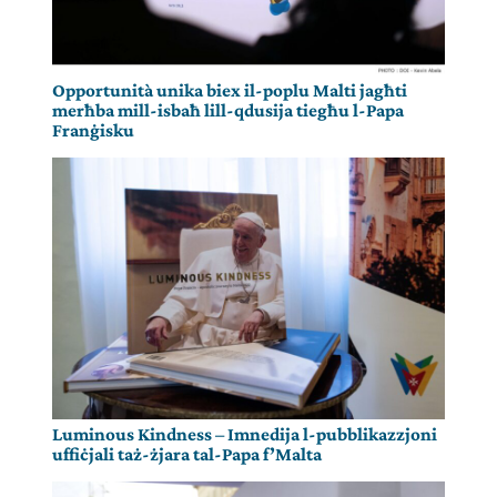
Opportunità unika biex il-poplu Malti jagħti
merħba mill-isbaħ lill-qdusija tiegħu l-Papa
Franġisku
Luminous Kindness – Imnedija l-pubblikazzjoni
uffiċjali taż-żjara tal-Papa f’Malta