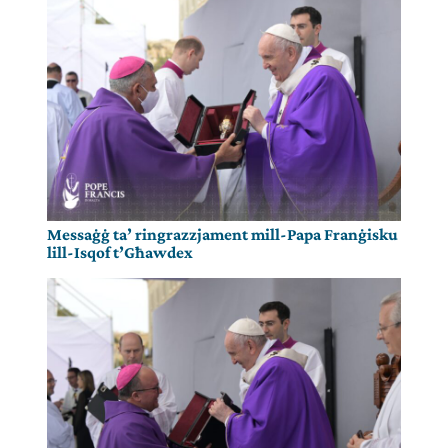
Messaġġ ta’ ringrazzjament mill-Papa Franġisku
lill-Isqof t’Għawdex