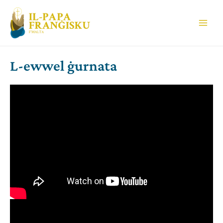
Skip
to
Main
content
Men
L-ewwel ġurnata