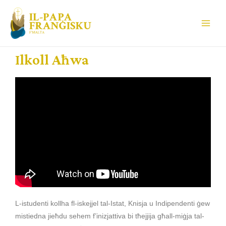
Ilkoll Aħwa
L-istudenti kollha fl-iskejjel tal-Istat, Knisja u Indipendenti ġew
mistiedna jieħdu sehem f’inizjattiva bi tħejjija għall-miġja tal-