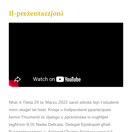
Il-preżentazzjoni
Nhar it-Tlieta 29 ta’ Marzu 2022 saret attività fejn l-istudenti
minn skejjel tal-Istat, Knisja u Indipendenti pparteċipaw
kemm f’mumenti ta’ djalogu u ppreżentaw ix-xogħlijiet
tagħhom lil Dr Nadia Delicata, Delegat Episkopali għall-
Evanġelizzazzjoni. L-Arċisqof Charles Scicluna wassal il-