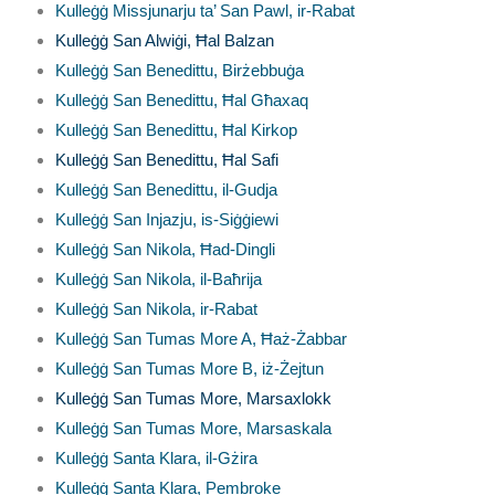
Kulleġġ Missjunarju ta’ San Pawl, ir-Rabat
Kulleġġ San Alwiġi, Ħal Balzan
Kulleġġ San Benedittu, Birżebbuġa
Kulleġġ San Benedittu, Ħal Għaxaq
Kulleġġ San Benedittu, Ħal Kirkop
Kulleġġ San Benedittu, Ħal Safi
Kulleġġ San Benedittu, il-Gudja
Kulleġġ San Injazju, is-Siġġiewi
Kulleġġ San Nikola, Ħad-Dingli
Kulleġġ San Nikola, il-Baħrija
Kulleġġ San Nikola, ir-Rabat
Kulleġġ San Tumas More A, Ħaż-Żabbar
Kulleġġ San Tumas More B, iż-Żejtun
Kulleġġ San Tumas More, Marsaxlokk
Kulleġġ San Tumas More,
Marsaskala
Kulleġġ Santa Klara, il-Gżira
Kulleġġ Santa Klara, Pembroke