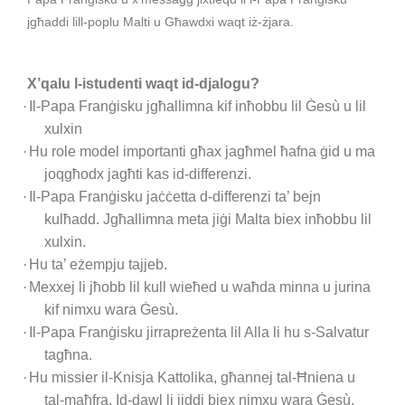
jgħaddi lill-poplu Malti u Għawdxi waqt iż-żjara.
X’qalu l-istudenti waqt id-djalogu?
·
Il-Papa Franġisku jgħallimna kif inħobbu lil Ġesù u lil
xulxin
·
Hu role model importanti għax jagħmel ħafna ġid u ma
joqgħodx jagħti kas id-differenzi.
·
Il-Papa Franġisku jaċċetta d-differenzi ta’ bejn
kulħadd. Jgħallimna meta jiġi Malta biex inħobbu lil
xulxin.
·
Hu ta’ eżempju tajjeb.
·
Mexxej li jħobb lil kull wieħed u waħda minna u jurina
kif nimxu wara Ġesù.
·
Il-Papa Franġisku jirrapreżenta lil Alla li hu s-Salvatur
tagħna.
·
Hu missier il-Knisja Kattolika, għannej tal-Ħniena u
tal-maħfra. Id-dawl li jiddi biex nimxu wara Ġesù.