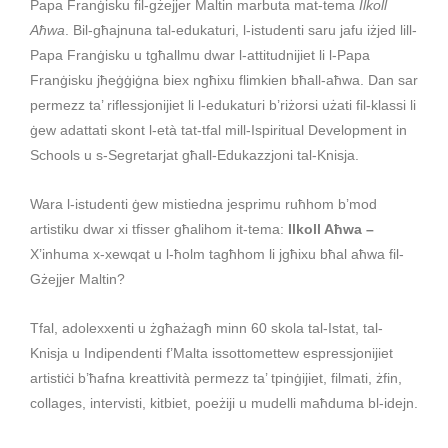
Papa Franġisku fil-gżejjer Maltin marbuta mat-tema
Ilkoll
Aħwa
. Bil-għajnuna tal-edukaturi, l-istudenti saru jafu iżjed lill-
Papa Franġisku u tgħallmu dwar l-attitudnijiet li l-Papa
Franġisku jħeġġiġna biex ngħixu flimkien bħall-aħwa. Dan sar
permezz ta’ riflessjonijiet li l‑edukaturi b’riżorsi użati fil‑klassi li
ġew adattati skont l-età tat-tfal mill‑Ispiritual Development in
Schools u s-Segretarjat għall-Edukazzjoni tal-Knisja.
Wara l-istudenti ġew mistiedna jesprimu ruħhom b’mod
artistiku dwar xi tfisser għalihom it-tema:
Ilkoll Aħwa
–
X’inhuma x-xewqat u l-ħolm tagħhom li jgħixu bħal aħwa fil-
Gżejjer Maltin?
Tfal, adolexxenti u żgħażagħ minn 60 skola tal-Istat, tal-
Knisja u Indipendenti f’Malta issottomettew espressjonijiet
artistiċi b’ħafna kreattività permezz ta’ tpinġijiet, filmati, żfin,
collages, intervisti, kitbiet, poeżiji u mudelli maħduma bl-idejn.