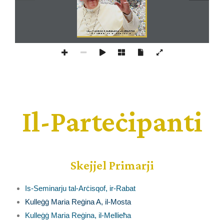
ILKOLL AĦWA
Il-Parteċipanti
Skejjel Primarji
Is-Seminarju tal-Arċisqof, ir-Rabat
Kulleġġ Maria Reġina A, il-Mosta
Kulleġġ Maria Reġina
, il-Mellieħa