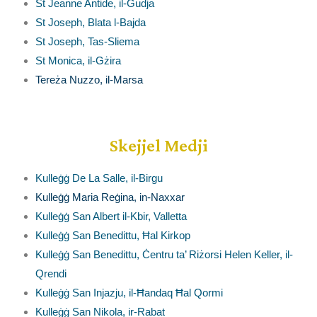
St Jeanne Antide, il-Gudja
St Joseph, Blata l-Bajda
St Joseph, Tas-Sliema
St Monica, il-Gżira
Tereża Nuzzo, il-Marsa
Skejjel Medji
Kulleġġ De La Salle, il-Birgu
Kulleġġ Maria Reġina, in-Naxxar
Kulleġġ San Albert il-Kbir, Valletta
Kulleġġ San Benedittu, Ħal Kirkop
Kulleġġ San Benedittu, Ċentru ta’ Riżorsi Helen Keller, il-
Qrendi
Kulleġġ San Injazju, il-Ħandaq Ħal Qormi
Kulleġġ San Nikola, ir-Rabat