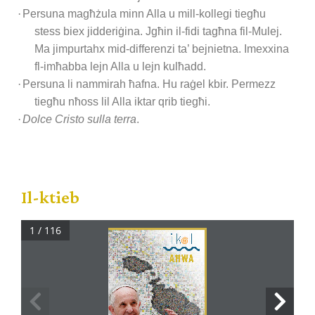
·
Persuna magħżula minn Alla u mill-kollegi tiegħu
stess biex jidderiġina. Jgħin il-fidi tagħna fil-Mulej.
Ma jimpurtahx mid-differenzi ta’ bejnietna. Imexxina
fl-imħabba lejn Alla u lejn kulħadd.
·
Persuna li nammirah ħafna. Hu raġel kbir. Permezz
tiegħu nħoss lil Alla iktar qrib tiegħi.
·
Dolce Cristo sulla terra
.
Il-ktieb
1 / 116