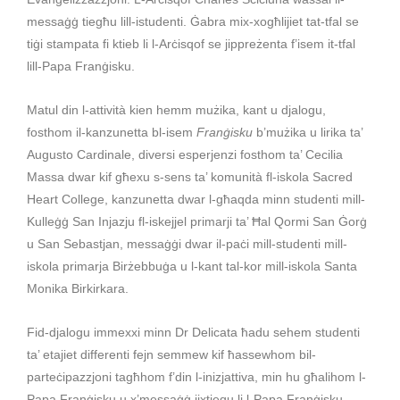
messaġġ tiegħu lill-istudenti. Ġabra mix-xogħlijiet tat-tfal se
tiġi stampata fi ktieb li l-Arċisqof se jippreżenta f’isem it-tfal
lill-Papa Franġisku.
Matul din l-attività kien hemm mużika, kant u djalogu,
fosthom il-kanzunetta bl-isem
Franġisku
b’mużika u lirika ta’
Augusto Cardinale, diversi esperjenzi fosthom ta’ Cecilia
Massa dwar kif għexu s-sens ta’ komunità fl-iskola Sacred
Heart College, kanzunetta dwar l-għaqda minn studenti mill-
Kulleġġ San Injazju fl-iskejjel primarji ta’ Ħal Qormi San Ġorġ
u San Sebastjan, messaġġi dwar il-paċi mill-studenti mill-
iskola primarja Birżebbuġa u l-kant tal-kor mill-iskola Santa
Monika Birkirkara.
Fid-djalogu immexxi minn Dr Delicata ħadu sehem studenti
ta’ etajiet differenti fejn semmew kif ħassewhom bil-
parteċipazzjoni tagħhom f’din l-inizjattiva, min hu għalihom l-
Papa Franġisku u x’messaġġ jixtiequ li l-Papa Franġisku