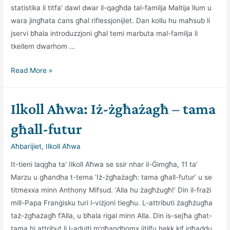
statistika li titfa’ dawl dwar il-qagħda tal-familja Maltija llum u
wara jingħata ċans għal riflessjonijiet. Dan kollu hu maħsub li
jservi bħala introduzzjoni għal temi marbuta mal-familja li
tkellem dwarhom …
Ilkoll
Read More »
Aħwa:
Il-
Ilkoll Aħwa: Iż-żgħażagħ – tama
familja
f’soċjetà
għall-futur
tinbidel
Aħbarijiet
,
Ilkoll Aħwa
It-tieni laqgħa ta’ Ilkoll Aħwa se ssir nhar il-Ġimgħa, 11 ta’
Marzu u għandha t-tema ‘Iż-żgħażagħ: tama għall-futur’ u se
titmexxa minn Anthony Mifsud. ‘Alla hu żagħżugħ!’ Din il-frażi
mill-Papa Franġisku turi l-viżjoni tiegħu. L-attributi żagħżugħa
taż-żgħażagħ f’Alla, u bħala rigal minn Alla. Din is-sejħa għat-
tama hi attribut li l-adulti m’għandhomx jitilfu hekk kif jgħaddu