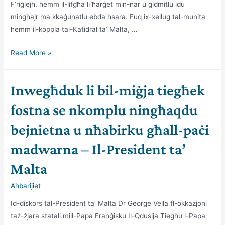
F’riġlejh, hemm il-lifgħa li ħarġet min-nar u gidmitlu idu
mingħajr ma kkaġunatlu ebda ħsara. Fuq ix-xellug tal-munita
hemm il-koppla tal-Katidral ta’ Malta, …
Ir-
Read More »
rigali
li
Inwegħduk li bil-miġja tiegħek
ngħataw
matul
fostna se nkomplu ningħaqdu
iż-
bejnietna u nħabirku għall-paċi
żjara
appostolika
madwarna – Il-President ta’
s-
Malta
Sibt
Aħbarijiet
Id-diskors tal-President ta’ Malta Dr George Vella fl-okkażjoni
taż-żjara statali mill-Papa Franġisku Il-Qdusija Tiegħu l-Papa