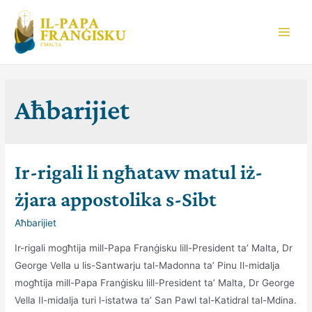
Skip
to
Main
content
Men
Aħbarijiet
Ir-rigali li ngħataw matul iż-
żjara appostolika s-Sibt
Aħbarijiet
Ir-rigali mogħtija mill-Papa Franġisku lill-President ta’ Malta, Dr
George Vella u lis-Santwarju tal-Madonna ta’ Pinu Il-midalja
mogħtija mill-Papa Franġisku lill-President ta’ Malta, Dr George
Vella Il-midalja turi l-istatwa ta’ San Pawl tal-Katidral tal-Mdina.