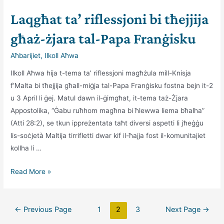
Inħarsu
Laqgħat ta’ riflessjoni bi tħejjija
l-
Ambjent
għaż-żjara tal-Papa Franġisku
Aħbarijiet
,
Ilkoll Aħwa
Ilkoll Aħwa hija t-tema ta’ riflessjoni magħżula mill-Knisja
f’Malta bi tħejjija għall-miġja tal-Papa Franġisku fostna bejn it-2
u 3 April li ġej. Matul dawn il-ġimgħat, it-tema taż-Żjara
Appostolika, “Ġabu ruħhom magħna bi ħlewwa liema bħalha”
(Atti 28:2), se tkun ippreżentata taħt diversi aspetti li jħeġġu
lis-soċjetà Maltija tirrifletti dwar kif il-ħajja fost il-komunitajiet
kollha li …
Laqgħat
Read More »
ta’
riflessjoni
Posts
bi
←
Previous Page
1
2
3
Next Page
→
pagination
tħejjija