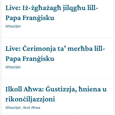
u
Live: Iż-żgħażagħ jilqgħu lill-
nħabirku
għall-
Papa Franġisku
paċi
Aħbarijiet
madwarna
–
Il-
Live: Ċerimonja ta’ merħba lill-
President
ta’
Papa Franġisku
Malta
Aħbarijiet
Ilkoll Aħwa: Ġustizzja, ħniena u
rikonċiljazzjoni
Aħbarijiet
,
Ilkoll Aħwa