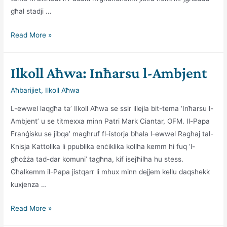
għal stadji …
Ilkoll
Read More »
Aħwa:
Iż-
Ilkoll Aħwa: Inħarsu l-Ambjent
żgħażagħ
–
Aħbarijiet
,
Ilkoll Aħwa
tama
L-ewwel laqgħa ta’ Ilkoll Aħwa se ssir illejla bit-tema ‘Inħarsu l-
għall-
Ambjent’ u se titmexxa minn Patri Mark Ciantar, OFM. Il-Papa
futur
Franġisku se jibqa’ magħruf fl-istorja bħala l-ewwel Ragħaj tal-
Knisja Kattolika li ppublika enċiklika kollha kemm hi fuq ‘l-
għożża tad-dar komuni’ tagħna, kif isejħilha hu stess.
Għalkemm il-Papa jistqarr li mhux minn dejjem kellu daqshekk
kuxjenza …
Ilkoll
Read More »
Aħwa: