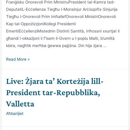
Franġisku Onorevoli Prim MinistruPresident tal-Kamra tad-
DeputatiL-Eċċellenza Tiegħu l-Monsinjur ArċisqofIs-Sinjurija
Tiegħu l-Onorevoli Prim ImħallefOnorevoli MinistriOnorevoli
Kap tal-OppożizzjoniKollegi Presidenti
EmeritiEċċellenziMistednin Distinti Santità, Inħossni xxurtjat li
għandi l-okkażjoni li f’isem il-Gvern u l-poplu Malti, b’umiltà
kbira, nagħtik merħba ġewwa pajjiżna. Din hija żjara …
Inwegħduk
Read More »
li
bil-
Live: Żjara ta’ Korteżija lill-
miġja
tiegħek
President tar-Repubblika,
fostna
Valletta
se
nkomplu
Aħbarijiet
ningħaqdu
bejnietna