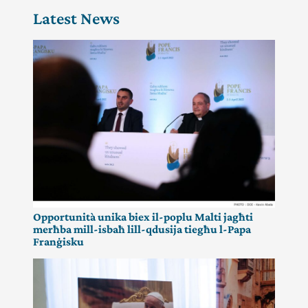
għaż-
Latest News
żjara
tal-
Papa
Franġisku
Opportunità unika biex il-poplu Malti jagħti
merħba mill-isbaħ lill-qdusija tiegħu l-Papa
Franġisku