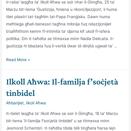
Ir-raba’ laqgħa ta’ Ilkoll Aħwa se ssir nhar il-Ġimgħa, 25 ta’
Marzu bit-tema ‘Ġustizzja, ħniena u rikonċiljazzjoni’, li huma
tliet pilastri tat-tagħlim tal-Papa Franġisku. Dawn huma
meħtieġa għall-benessri tagħna mibnija fuq relazzjonijiet
b’saħħithom kemm fl-intimità ta’ djarna kif ukoll fl-isfera
politika. Din it-taħdita se titmexxa minn Nadia Delicata. Il-
ġustizzja hi bbażata fuq il-verità dwar id-dinjità ugwali ta’ …
Ilkoll
Read More »
Aħwa:
Ġustizzja,
Ilkoll Aħwa: Il-familja f’soċjetà
ħniena
u
tinbidel
rikonċiljazzjoni
Aħbarijiet
,
Ilkoll Aħwa
It-tielet laqgħa ta’ Ilkoll Aħwa se ssir il-Ġimgħa, 18 ta’ Marzu
bit-tema ‘Il-familja f’soċjetà tinbidel’ u se titmexxa minn
Jesmond Schembri. It-taħdita tibda billi tingħata ħarsa lejn