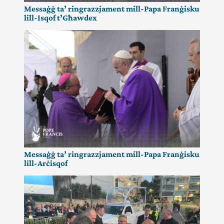
Messaġġ ta’ ringrazzjament mill-Papa Franġisku
lill-Isqof t’Għawdex
Messaġġ ta’ ringrazzjament mill-Papa Franġisku
lill-Arċisqof